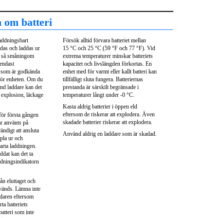
 om batteri
laddningsbart
Försök alltid förvara batteriet mellan
addas och laddas ur
15 °C och 25 °C (59 °F och 77 °F). Vid
n så småningom
extrema temperaturer minskar batteriets
 endast
kapacitet och livslängden förkortas. En
e som är godkända
enhet med för varmt eller kallt batteri kan
för enheten. Om du
tillfälligt sluta fungera. Batteriernas
nd laddare kan det
prestanda är särskilt begränsade i
 explosion, läckage
temperaturer långt under -0 °C.
Kasta aldrig batterier i öppen eld
eftersom de riskerar att explodera. Även
för första gången
skadade batterier riskerar att explodera.
har använts på
ändigt att ansluta
Använd aldrig en laddare som är skadad.
pla ur och
tarta laddningen.
addat kan det ta
ddningsindikatorn
ån eluttaget och
nvänds. Lämna inte
addaren eftersom
ta batteriets
batteri som inte