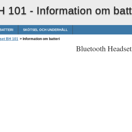
H 101 -
Information om batt
BATTERI
SKÖTSEL OCH UNDERHÅLL
set BH 101
>
Information om batteri
Bluetooth Headse