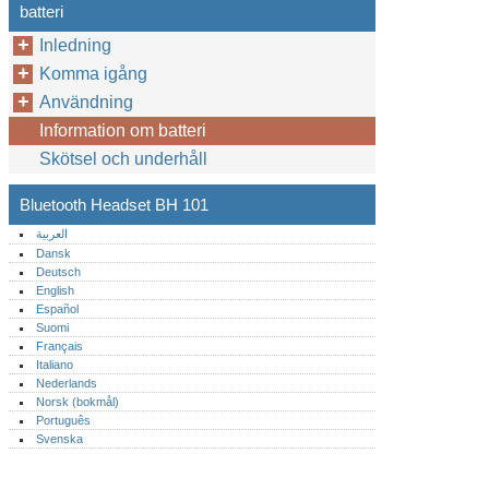
batteri
Inledning
Komma igång
Användning
Information om batteri
Skötsel och underhåll
Bluetooth Headset BH 101
العربية
Dansk
Deutsch
English
Español
Suomi
Français
Italiano
Nederlands
Norsk (bokmål)‎
Português‎
Svenska