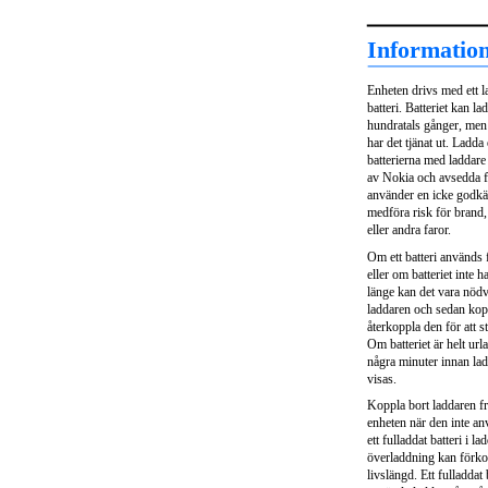
Information
Enheten drivs med ett 
batteri. Batteriet kan l
hundratals gånger, me
har det tjänat ut. Ladda
batterierna med laddar
av Nokia och avsedda 
använder en icke godkä
medföra risk för brand,
eller andra faror.
Om ett batteri används 
eller om batteriet inte 
länge kan det vara nödv
laddaren och sedan kop
återkoppla den för att s
Om batteriet är helt url
några minuter innan la
visas.
Koppla bort laddaren fr
enheten när den inte a
ett fulladdat batteri i l
överladdning kan förkor
livslängd. Ett fulladdat 