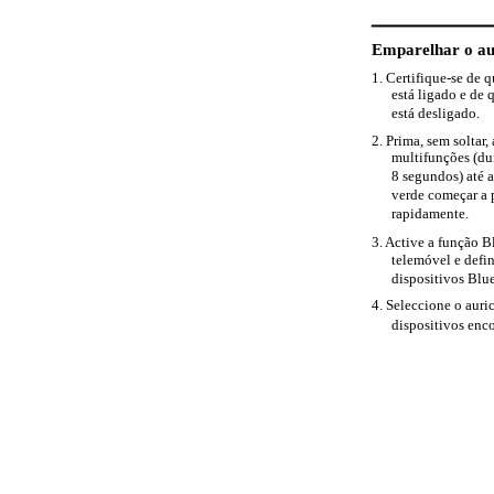
Emparelhar o au
1. Certifique-se de 
está ligado e de 
está desligado.
2. Prima, sem soltar, 
multifunções (du
8 segundos) até a
verde começar a 
rapidamente.
3. Active a função B
telemóvel e defin
dispositivos Blu
4. Seleccione o auric
dispositivos enc