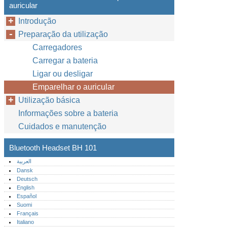
auricular
Introdução
Preparação da utilização
Carregadores
Carregar a bateria
Ligar ou desligar
Emparelhar o auricular
Utilização básica
Informações sobre a bateria
Cuidados e manutenção
Bluetooth Headset BH 101
العربية
Dansk
Deutsch
English
Español
Suomi
Français
Italiano