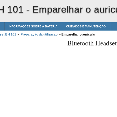
H 101 -
Emparelhar o auric
INFORMAÇÕES SOBRE A BATERIA
CUIDADOS E MANUTENÇÃO
set BH 101
>
Preparação da utilização
>
Emparelhar o auricular
Bluetooth Headse