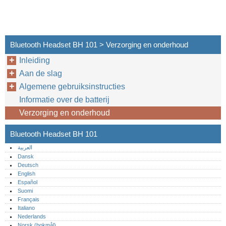
Bluetooth Headset BH 101 > Verzorging en onderhoud
Inleiding
Aan de slag
Algemene gebruiksinstructies
Informatie over de batterij
Verzorging en onderhoud
Bluetooth Headset BH 101
العربية
Dansk
Deutsch
English
Español
Suomi
Français
Italiano
Nederlands
Norsk (bokmål)‎