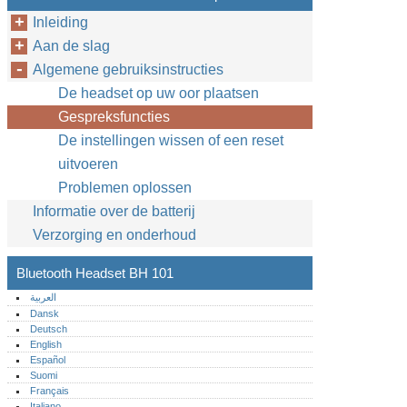
Inleiding
Aan de slag
Algemene gebruiksinstructies
De headset op uw oor plaatsen
Gespreksfuncties
De instellingen wissen of een reset
uitvoeren
Problemen oplossen
Informatie over de batterij
Verzorging en onderhoud
Bluetooth Headset BH 101
العربية
Dansk
Deutsch
English
Español
Suomi
Français
Italiano