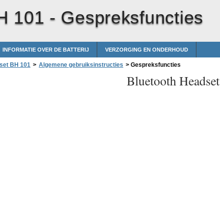
H 101 -
Gespreksfuncties
INFORMATIE OVER DE BATTERIJ
VERZORGING EN ONDERHOUD
set BH 101
>
Algemene gebruiksinstructies
>
Gespreksfuncties
Bluetooth Headse