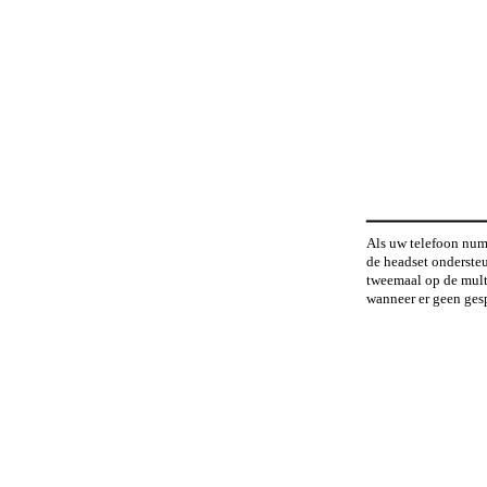
Als uw telefoon num
de headset ondersteu
tweemaal op de mult
wanneer er geen gesp
Als uw telefoon spra
headset ondersteunt,
multifunctionele toe
3 seconden ingedruk
telefoon spaaklabels
gebruikershandleidin
voor de verdere proc
gesprek kan geen g
gemaakt van spraakl