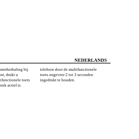
NEDERLANDS
merherhaling bij
telefoon door de multifunctionele
nt, drukt u
toets ongeveer 2 tot 3 seconden
ifunctionele toets
ingedrukt te houden.
rek actief is.
aklabels bij de
 houdt u de
ts ongeveer 2 tot
t totdat de
 opstart. Volg de
g bij de telefoon
edure. Tijdens een
ebruik worden
abels.