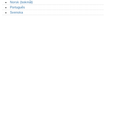
Norsk (bokmål)‎
Português‎
Svenska