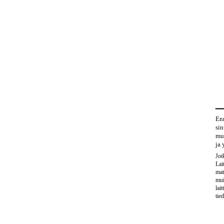
Enn
sin
muo
ja 
Jot
Lai
mat
mui
lait
tie