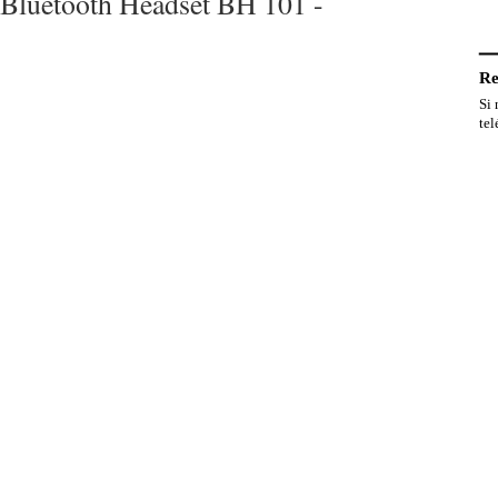
Bluetooth Headset BH 101 -
Re
Si 
te