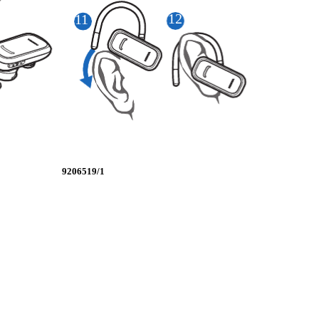
12
11
9206519/1