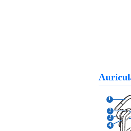
Auricul
1
2
3
4