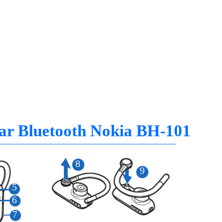
ar Bluetooth Nokia BH-101
8
9
5
6
7