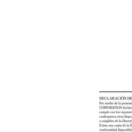
DECLARACIÓN D
Por medio de la presen
CORPORATION declara
cumple con los requisito
cualesquiera otras dispo
o exigibles de la Direc
Existe una copia de la 
conformidad disponible 