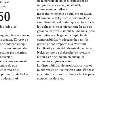
de la pérdida de datos o ingresos ni de
hones/
ningún daño especial, incidental,
ity/.
consecuente o indirecto,
independientemente de cuál sea su causa.
El contenido del presente documento se
suministra tal cual. Salvo que así lo exija la
os todos los
ley aplicable, no se ofrece ningún tipo de
garantía, expresa o implícita, incluida, pero
ing People son marcas
sin limitarse a, la garantía implícita de
poration. El resto de
comerciabilidad y adecuación a un fin
s de compañías aquí
particular con respecto a la exactitud,
 marcas comerciales
fiabilidad y contenido de este documento.
ectivos propietarios.
Nokia se reserva el derecho de revisar o
roducción,
retirar este documento en cualquier
ción o almacenamiento
momento sin previo aviso.
enido de este
La disponibilidad de productos concretos
er forma sin el
puede variar de una región a otra. Póngase
 por escrito de Nokia.
en contacto con su distribuidor Nokia para
d trademark of
conocer los detalles.