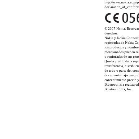
http://www.nokia.com/p
declaration_of_conform
© 2007 Nokia. Reservad
derechos.
Nokia y Nokia Connect
registradas de Nokia Cor
los productos y nombre
mencionados pueden ser
o registradas de sus resp
Queda prohibida la rep
transferencia, distribu
de todo o parte del cont
documento bajo cualqui
consentimiento previo y
Bluetooth is a registere
Bluetooth SIG, Inc.