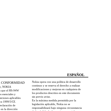
ESPAÑOL
Nokia opera con una política de desarrollo
E CONFORMIDAD
continuo y se reserva el derecho a realizar
te, NOKIA
modificaciones y mejoras en cualquiera de
 que el HS-94W
los productos descritos en este documento
s esenciales y
sin previo aviso.
siciones aplicables
En la máxima medida permitida por la
tiva 1999/5/CE.
legislación aplicable, Nokia no se
Declaración de
responsabilizará bajo ninguna circunstancia
en la dirección