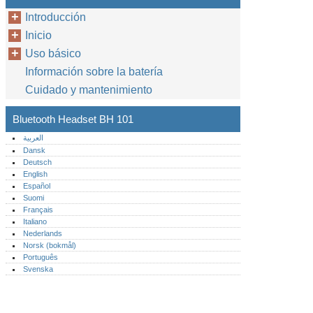
Introducción
Inicio
Uso básico
Información sobre la batería
Cuidado y mantenimiento
Bluetooth Headset BH 101
العربية
Dansk
Deutsch
English
Español
Suomi
Français
Italiano
Nederlands
Norsk (bokmål)‎
Português‎
Svenska