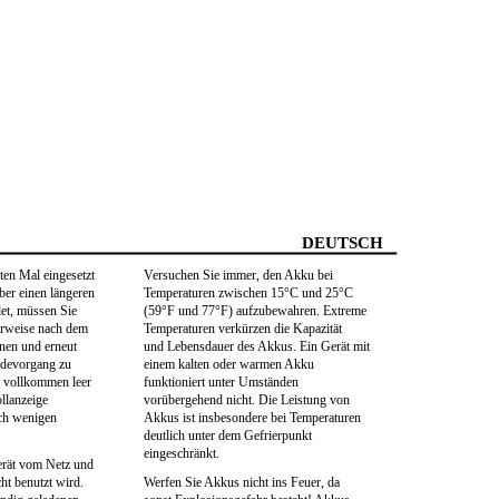
DEUTSCH
en Mal eingesetzt
Versuchen Sie immer, den Akku bei
er einen längeren
Temperaturen zwischen 15°C und 25°C
et, müssen Sie
(59°F und 77°F) aufzubewahren. Extreme
erweise nach dem
Temperaturen verkürzen die Kapazität
nnen und erneut
und Lebensdauer des Akkus. Ein Gerät mit
adevorgang zu
einem kalten oder warmen Akku
u vollkommen leer
funktioniert unter Umständen
ollanzeige
vorübergehend nicht. Die Leistung von
ach wenigen
Akkus ist insbesondere bei Temperaturen
deutlich unter dem Gefrierpunkt
eingeschränkt.
erät vom Netz und
ht benutzt wird.
Werfen Sie Akkus nicht ins Feuer, da