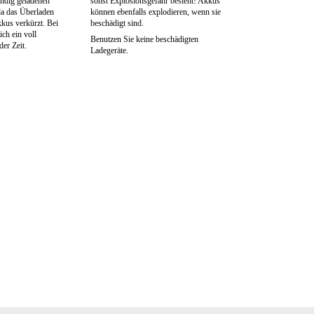
ändig geladenen
sonst Explosionsgefahr besteht! Akkus
a das Überladen
können ebenfalls explodieren, wenn sie
kus verkürzt. Bei
beschädigt sind.
ich ein voll
Benutzen Sie keine beschädigten
er Zeit.
Ladegeräte.