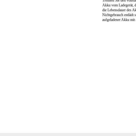
Trennen Sie den vollst
Akku vom Ladegerät, d
die Lebensdauer des Ak
Nichtgebrauch entlädt s
aufgeladener Akku mit d