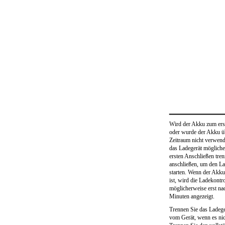
Wird der Akku zum erst
oder wurde der Akku üb
Zeitraum nicht verwend
das Ladegerät möglich
ersten Anschließen tre
anschließen, um den L
starten. Wenn der Akk
ist, wird die Ladekontr
möglicherweise erst n
Minuten angezeigt.
Trennen Sie das Ladeg
vom Gerät, wenn es nic