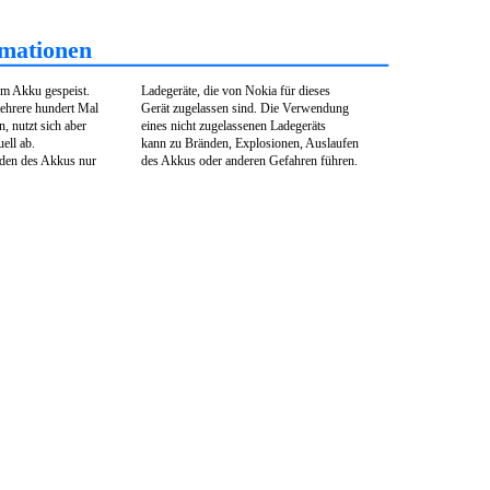
mationen
em Akku gespeist.
Ladegeräte, die von Nokia für dieses
ehrere hundert Mal
Gerät zugelassen sind. Die Verwendung
, nutzt sich aber
eines nicht zugelassenen Ladegeräts
ell ab.
kann zu Bränden, Explosionen, Auslaufen
den des Akkus nur
des Akkus oder anderen Gefahren führen.