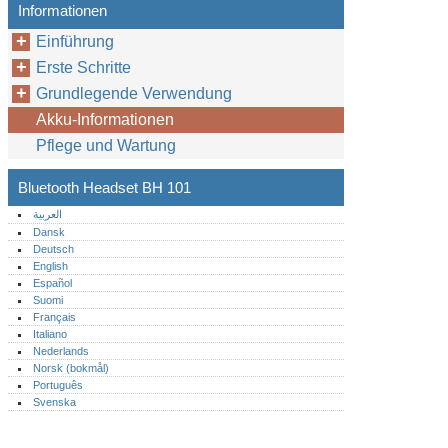
Informationen
Einführung
Erste Schritte
Grundlegende Verwendung
Akku-Informationen
Pflege und Wartung
Bluetooth Headset BH 101
العربية
Dansk
Deutsch
English
Español
Suomi
Français
Italiano
Nederlands
Norsk (bokmål)‎
Português‎
Svenska