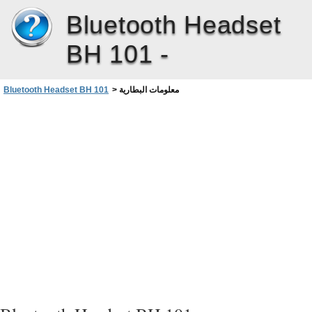
Bluetooth Headset
BH 101 -
معلومات البطارية
>
Bluetooth Headset BH 101
ﺎﻬﺣﻼﺻﺇﻭ ءﺎﻄﺧﻷﺍ ﻑﺎﺸﻜﺘﺳﺍ
،ﻖﻓﺍﻮﺘﻣ ﻒﺗﺎﻬﺑ ﺱﺃﺮﻟﺍ ﺔﻋﺎﻤﺳ ﻞﻴﺻﻮﺗ ﺭﺬﻌﺗ ﺍﺫﺇ
ﻊﺿﻭ ﻲﻓﻭ ،ﺔﻧﻮﺤﺸﻣ ﺱﺃﺮﻟﺍ ﺔﻋﺎﻤﺳ ﻥﺃ ﺪﻛﺄﺗ
.ﻒﺗﺎﻬﻟﺎﺑ ﺔﻧﺮﺘﻘﻣﻭ ،ﻞﻴﻐﺸﺘﻟﺍ
ﺮﻣﻷﺍ ﻕﺮﻐﺘﺴﻳ ﺪﻘﻓ ،ًﺎﻣﺎﻤﺗ ﺔﻏﺭﺎﻓ ﺔﻳﺭﺎﻄﺒﻟﺍ ﺖﻧﺎﻛ
.ﻦﺤﺸﻠﻟ ﻲﺋﻮﻀﻟﺍ ﺮﺷﺆﻤﻟﺍ ﺽﺮﻋ ﻞﺒﻗ ﻖﺋﺎﻗﺩ ﻊﻀﺑ
ﻦﻋ ﻪﻠﺼﻓﺍ ،ﻡﺍﺪﺨﺘﺳﻻﺍ ﺪﻴﻗ ﻦﺣﺎﺸﻟﺍ ﻥﻮﻜﻳ ﻻ ﺎﻤﻨﻴﺣ